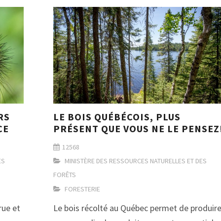
RS
LE BOIS QUÉBÉCOIS, PLUS
CE
PRÉSENT QUE VOUS NE LE PENSEZ
12568
ES
MINISTÈRE DES RESSOURCES NATURELLES ET DES
FORÊTS
FORESTERIE
rue et
Le bois récolté au Québec permet de produir