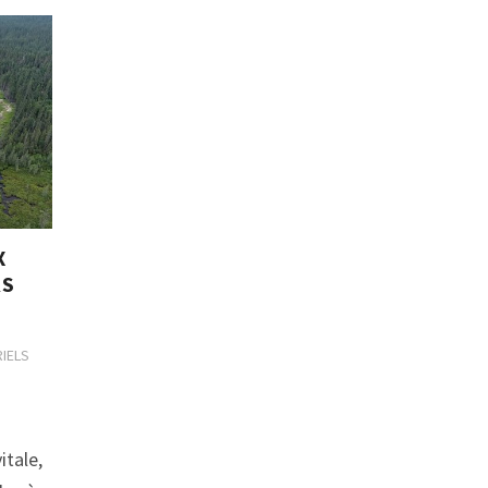
X
RS
IELS
itale,