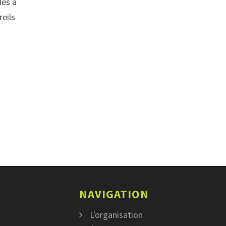
les à
eils
NAVIGATION
L'organisation