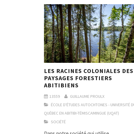
LES RACINES COLONIALES DES
PAYSAGES FORESTIERS
ABITIBIENS
13559
GUILLAUME PROULX
ÉCOLE D'ÉTUDES AUTOCHTONES - UNIVERSITÉ D
QUÉBEC EN ABITIBI-TÉMISCAMINGUE (UQAT)
SOCIÉTÉ
Dans notre société qui utilise