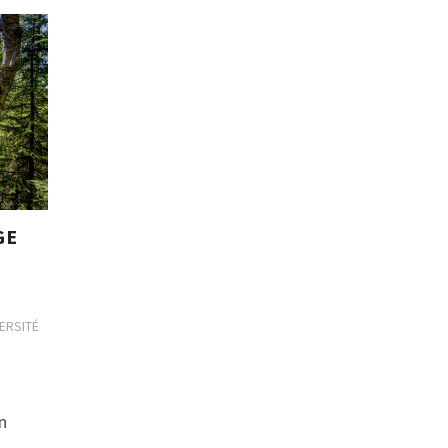
GE
VERSITÉ
n