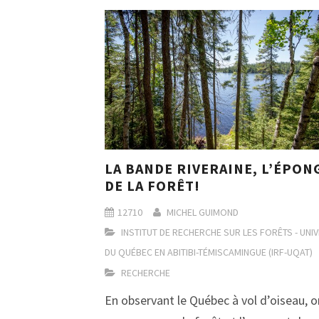
LA BANDE RIVERAINE, L’ÉPON
DE LA FORÊT!
12710
MICHEL GUIMOND
INSTITUT DE RECHERCHE SUR LES FORÊTS - UNI
DU QUÉBEC EN ABITIBI-TÉMISCAMINGUE (IRF-UQAT)
RECHERCHE
En observant le Québec à vol d’oiseau, o