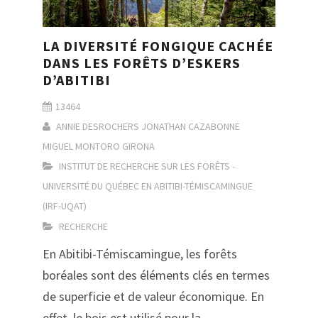
LA DIVERSITÉ FONGIQUE CACHÉE
DANS LES FORÊTS D’ESKERS
D’ABITIBI
13464
ANNIE DESROCHERS
JONATHAN CAZABONNE
MIGUEL MONTORO GIRONA
INSTITUT DE RECHERCHE SUR LES FORÊTS -
UNIVERSITÉ DU QUÉBEC EN ABITIBI-TÉMISCAMINGUE
(IRF-UQAT)
RECHERCHE
En Abitibi-Témiscamingue, les forêts
boréales sont des éléments clés en termes
de superficie et de valeur économique. En
effet, le bois est utilisé pour la…