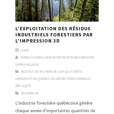
L’EXPLOITATION DES RÉSIDUS
INDUSTRIELS FORESTIERS PAR
L’IMPRESSION 3D
13405
AHMED KOUBAA
HEDI NOURI
MARTIN BEAUREGARD
SARRA HELAOUI
INSTITUT DE RECHERCHE SUR LES FORÊTS -
UNIVERSITÉ DU QUÉBEC EN ABITIBI-TÉMISCAMINGUE
(IRF-UQAT)
RECHERCHE
L’industrie forestière québécoise génère
chaque année d’importantes quantités de