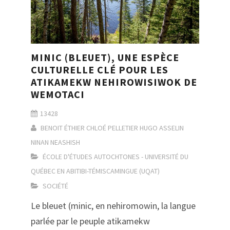
MINIC (BLEUET), UNE ESPÈCE
CULTURELLE CLÉ POUR LES
ATIKAMEKW NEHIROWISIWOK DE
WEMOTACI
13428
BENOIT ÉTHIER
CHLOÉ PELLETIER
HUGO ASSELIN
NINAN NEASHISH
ÉCOLE D'ÉTUDES AUTOCHTONES - UNIVERSITÉ DU
QUÉBEC EN ABITIBI-TÉMISCAMINGUE (UQAT)
SOCIÉTÉ
Le bleuet (minic, en nehiromowin, la langue
parlée par le peuple atikamekw