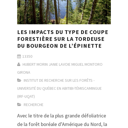
LES IMPACTS DU TYPE DE COUPE
FORESTIÈRE SUR LA TORDEUSE
DU BOURGEON DE L’ÉPINETTE
13350
HUBERT MORIN
JANIE LAVOIE
MIGUEL MONTORO
GIRONA
INSTITUT DE RECHERCHE SUR LES FORÊTS -
UNIVERSITÉ DU QUÉBEC EN ABITIBI-TÉMISCAMINGUE
(IRF-UQAT)
RECHERCHE
Avec le titre de la plus grande défoliatrice
de la forêt boréale d’Amérique du Nord, la