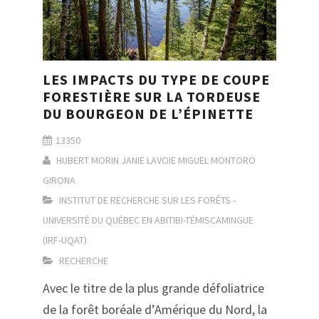
LES IMPACTS DU TYPE DE COUPE
FORESTIÈRE SUR LA TORDEUSE
DU BOURGEON DE L’ÉPINETTE
13350
HUBERT MORIN
JANIE LAVOIE
MIGUEL MONTORO
GIRONA
INSTITUT DE RECHERCHE SUR LES FORÊTS -
UNIVERSITÉ DU QUÉBEC EN ABITIBI-TÉMISCAMINGUE
(IRF-UQAT)
RECHERCHE
Avec le titre de la plus grande défoliatrice
de la forêt boréale d’Amérique du Nord, la