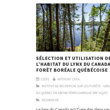
SÉLECTION ET UTILISATION D
L’HABITAT DU LYNX DU CANAD
FORÊT BORÉALE QUÉBÉCOISE
12552
ANTHONY CAYA
INSTITUT DE RECHERCHE SUR LES FORÊTS - UNI
DU QUÉBEC EN ABITIBI-TÉMISCAMINGUE (IRF-UQAT)
RECHERCHE
Le lynx du Canada est l’une des deux se