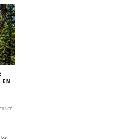
E
A EN
VERSITÉ
ules