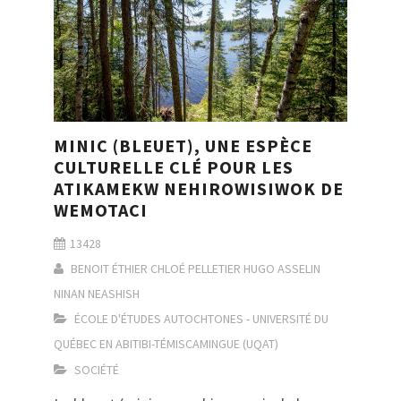
MINIC (BLEUET), UNE ESPÈCE
CULTURELLE CLÉ POUR LES
ATIKAMEKW NEHIROWISIWOK DE
WEMOTACI
13428
BENOIT ÉTHIER
CHLOÉ PELLETIER
HUGO ASSELIN
NINAN NEASHISH
ÉCOLE D'ÉTUDES AUTOCHTONES - UNIVERSITÉ DU
QUÉBEC EN ABITIBI-TÉMISCAMINGUE (UQAT)
SOCIÉTÉ