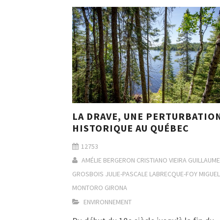
LA DRAVE, UNE PERTURBATIO
HISTORIQUE AU QUÉBEC
12753
AMÉLIE BERGERON
CRISTIANO VIEIRA
GUILLAUME
GROSBOIS
JULIE-PASCALE LABRECQUE-FOY
MIGUEL
MONTORO GIRONA
ENVIRONNEMENT