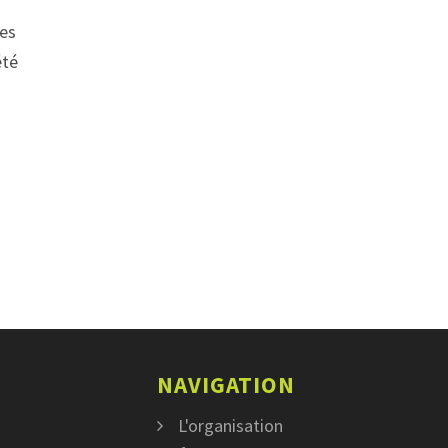
des
été
NAVIGATION
L'organisation