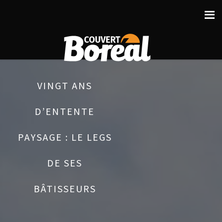
VINGT ANS
D’ENTENTE
PAYSAGE : LE LEGS
DE SES
BÂTISSEURS