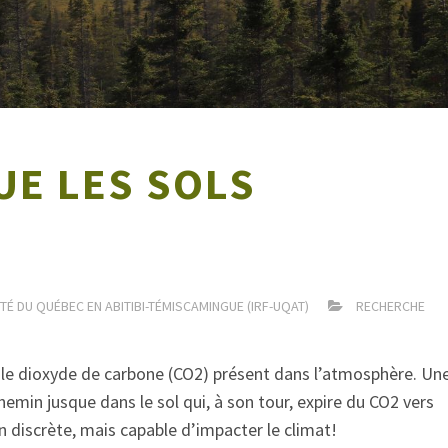
UE LES SOLS
TÉ DU QUÉBEC EN ABITIBI-TÉMISCAMINGUE (IRF-UQAT)
RECHERCHE
 le dioxyde de carbone (CO2) présent dans l’atmosphère. Un
hemin jusque dans le sol qui, à son tour, expire du CO2 vers
n discrète, mais capable d’impacter le climat!