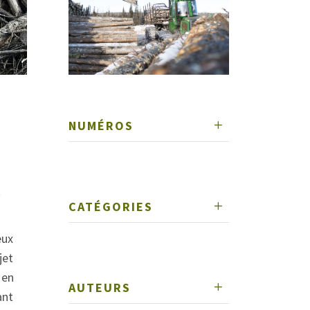
NUMÉROS
E
CATÉGORIES
eux
jet
 en
AUTEURS
ant