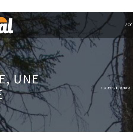
ACC
E, UNE
COUVERT BORÉAL
E