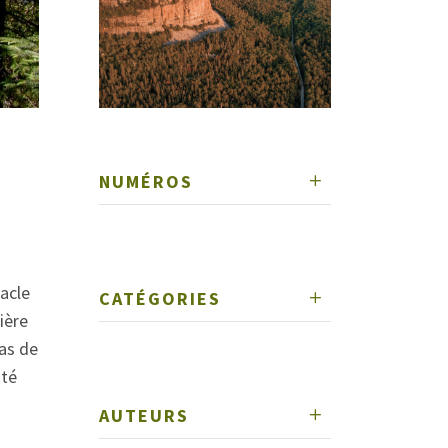
NUMÉROS
tacle
CATÉGORIES
ière
pas de
uté
AUTEURS