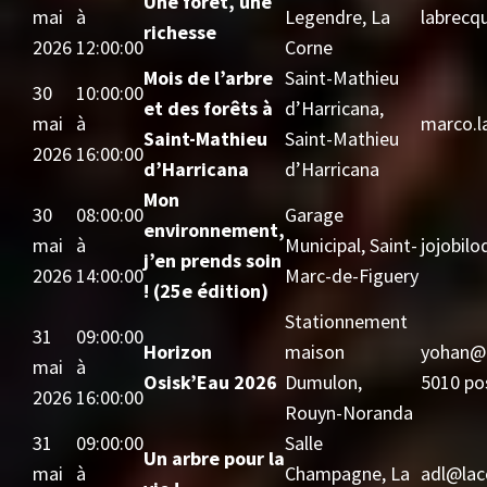
Une forêt, une
mai
à
Legendre, La
labrecq
richesse
2026
12:00:00
Corne
Mois de l’arbre
Saint-Mathieu
30
10:00:00
et des forêts à
d’Harricana,
mai
à
marco.l
Saint-Mathieu
Saint-Mathieu
2026
16:00:00
d’Harricana
d’Harricana
Mon
30
08:00:00
Garage
environnement,
mai
à
Municipal, Saint-
jojobil
j’en prends soin
2026
14:00:00
Marc-de-Figuery
! (25e édition)
Stationnement
31
09:00:00
Horizon
maison
yohan@o
mai
à
Osisk’Eau 2026
Dumulon,
5010 po
2026
16:00:00
Rouyn-Noranda
31
09:00:00
Salle
Un arbre pour la
mai
à
Champagne, La
adl@lac