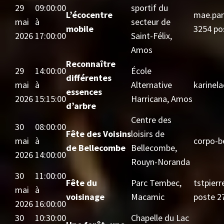
29
09:00:00
sportif du
L’écocentre
mae.par
mai
à
secteur de
mobile
3254 po
2026
17:00:00
Saint-Félix,
Amos
Reconnaître
29
14:00:00
École
différentes
mai
à
Alternative
karinel
essences
2026
15:15:00
Harricana, Amos
d’arbre
Centre des
30
08:00:00
Fête des Voisins
loisirs de
mai
à
corpo-
de Bellecombe
Bellecombe,
2026
14:00:00
Rouyn-Noranda
30
11:00:00
Fête du
Parc Tembec,
tstpier
mai
à
voisinage
Macamic
poste 2
2026
16:00:00
30
10:30:00
Chapelle du Lac