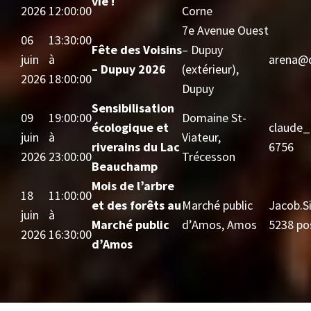
vie !
2026
12:00:00
Corne
7e Avenue Ouest
06
13:30:00
Fête des Voisins
– Dupuy
juin
à
arena@d
– Dupuy 2026
(extérieur),
2026
18:00:00
Dupuy
Sensibilisation
09
19:00:00
Domaine St-
écologique et
claude_
juin
à
Viateur,
riverains du Lac
6756
2026
23:00:00
Trécesson
Beauchamp
Mois de l’arbre
18
11:00:00
et des forêts au
Marché public
Jacob.S
juin
à
Marché public
d’Amos, Amos
5238 po
2026
16:30:00
d’Amos