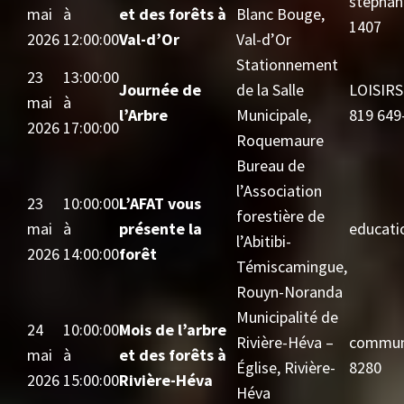
stephane
mai
à
et des forêts à
Blanc Bouge,
1407
2026
12:00:00
Val-d’Or
Val-d’Or
Stationnement
23
13:00:00
Journée de
de la Salle
LOISI
mai
à
l’Arbre
Municipale,
819 649
2026
17:00:00
Roquemaure
Bureau de
l’Association
23
10:00:00
L’AFAT vous
forestière de
mai
à
présente la
educati
l’Abitibi-
2026
14:00:00
forêt
Témiscamingue,
Rouyn-Noranda
Municipalité de
24
10:00:00
Mois de l’arbre
Rivière-Héva –
communi
mai
à
et des forêts à
Église, Rivière-
8280
2026
15:00:00
Rivière-Héva
Héva