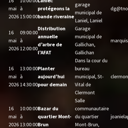
16
10:00:00
Laniel:
garage
mai
à
protégeons la
dg@tnol
municipal de
2026
15:00:00
bande riveraine
Laniel, Laniel
Distribution
Garage
16
09:00:00
annuelle
municipal de
mai
à
marquis
d’arbre de
Gallichan,
2026
12:00:00
l’AFAT
Gallichan
Dans la cour du
16
13:00:00
Planter
bureau
mai
à
aujourd’hui
municipal, St-
clermon
2026
14:30:00
pour demain
Vital de
Clermont
Salle
16
10:00:00
Bazar du
communautaire
mai
à
quartier Mont-
du quartier
joaniel
2026
13:00:00
Brun
Mont-Brun,