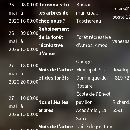
26
08:00:00
Reconnais-tu
Bureau
loisirs
mai
à
les arbres de
municipal,
poste 1
2026
16:00:00
chez nous ?
Taschereau
Reboisement
26
09:00:00
de la forêt
Forêt récréative
mai
à
vanessa
récréative
d’Amos, Amos
2026
15:00:00
d’Amos
Garage
27
18:00:00
Mois de l’arbre
Municipal, St-
develop
mai
à
et des forêts
Dominique-du-
| 819 7
2026
20:00:00
Rosaire
École de l’Envol,
27
10:00:00
Nos alliés les
pavillon
Richard
mai
à
arbres
Académie , La
5591
2026
15:00:00
Sarre
Mois de l’arbre
Unité de gestion