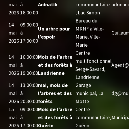
mai
à
Aninatik
communautaire
adrienn
2026
16:00:00
, Lac Simon
Bureau du
14
09:00:00
Un arbre pour
MRNF a Ville-
mai
à
Guillau
l’espoir
Marie, Ville-
2026
17:00:00
Marie
Centre
14
16:00:00
Mois de l’arbre
multifonctionnel
mai
à
et des forêts à
Agent@l
Serge-Savard,
2026
19:00:00
Landrienne
Landrienne
14
13:00:00
mai, mois de
Garage
mai
à
l’arbres et des
municipal, La
dg@munl
2026
20:30:00
forêts
Motte
15
09:00:00
Mois de l’arbre
Centre
mai
à
et des forêts à
communautaire,
Municipa
2026
17:00:00
Guérin
Guérin