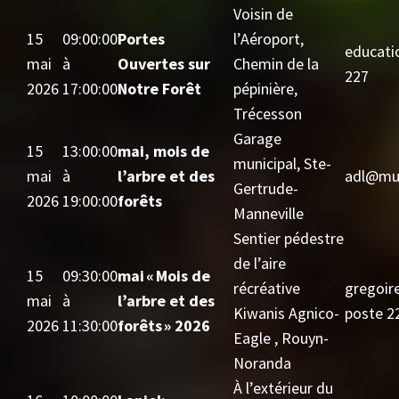
Voisin de
15
09:00:00
Portes
l’Aéroport,
educati
mai
à
Ouvertes sur
Chemin de la
227
2026
17:00:00
Notre Forêt
pépinière,
Trécesson
Garage
15
13:00:00
mai, mois de
municipal, Ste-
mai
à
l’arbre et des
adl@mun
Gertrude-
2026
19:00:00
forêts
Manneville
Sentier pédestre
de l’aire
15
09:30:00
mai « Mois de
récréative
gregoir
mai
à
l’arbre et des
Kiwanis Agnico-
poste 2
2026
11:30:00
forêts » 2026
Eagle , Rouyn-
Noranda
À l’extérieur du