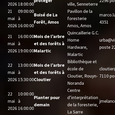
protéger
2296 po
2026
18:00:00
ville, Senneterre
21
09:00:00
Pavillon de la
Boisé de La
marco.l
mai
à
foresterie
Forêt, Amos
4351
2026
16:00:00
Amos, Amos
Quincaillerie G.C.
21
16:00:00
Mois de l’arbre
Home
urba@vil
mai
à
et des forêts à
Hardware,
poste 2
2026
19:00:00
Malartic
Malartic
Bibliothèque et
22
13:00:00
Mois de l’arbre
école de
cloutier
mai
à
et des forêts à
Cloutier, Rouyn-
7110 po
2026
15:30:00
Cloutier
Noranda
Centre
22
10:00:00
Planter pour
d’interprétation
mai
à
jmelanc
demain
de la foresterie,
2026
16:00:00
La Sarre