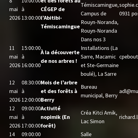
8
10:00:00
et des forêts au
Témiscamingue,
sophie.
mai
à
CÉGEP de
Campus de
0931 po
2026
13:00:00
l’Abitibi-
Rouyn-Noranda,
Témiscamingue
Rouyn-Noranda
Dans nos 3
11
15:00:00
Installations (La
À la découverte
mai
à
Sarre, Macamic
cpebout
de nos arbres !
2026
16:00:00
et Ste-Germaine
boulé), La Sarre
12
08:30:00
Mois de l’arbre
Bureau
mai
à
et des forêts à
adl@mun
municipal, Berry
2026
12:00:00
Berry
12
09:00:00
Activité
Créa Kitci Amik,
mai
à
nopimik (En
richard
Lac Simon
2026
17:00:00
forêt)
14
09:00:00
Salle