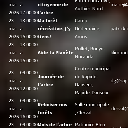
Forêt éducative,
mai
à
citoyenne de
maire@a
Authier-Nord
2026
17:00:00
l’arbre
23
13:00:00
Ma forêt
Camp
mai
à
récréative, j’y
Dudemaine,
patrick
2026
15:00:00
tiens!
Amos
23
13:00:00
Rollet, Rouyn-
mai
à
Aide ta Planète
lilimon
Noranda
2026
15:00:00
Centre municipal
23
09:00:00
Journée de
de Rapide-
mai
à
dg@rapi
l’arbre
Danseur,
2026
12:00:00
Rapide-Danseur
23
09:00:00
Reboiser nos
Salle municipale
mai
à
clerval
forêts
, Clerval
2026
16:00:00
23
09:00:00
Mois de l’arbre
Patinoire Bleu