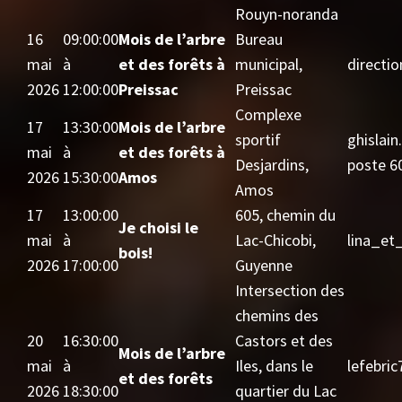
Rouyn-noranda
16
09:00:00
Mois de l’arbre
Bureau
mai
à
et des forêts à
municipal,
directi
2026
12:00:00
Preissac
Preissac
Complexe
17
13:30:00
Mois de l’arbre
sportif
ghislai
mai
à
et des forêts à
Desjardins,
poste 6
2026
15:30:00
Amos
Amos
17
13:00:00
605, chemin du
Je choisi le
mai
à
Lac-Chicobi,
lina_et
bois!
2026
17:00:00
Guyenne
Intersection des
chemins des
20
16:30:00
Castors et des
Mois de l’arbre
mai
à
Iles, dans le
lefebri
et des forêts
2026
18:30:00
quartier du Lac