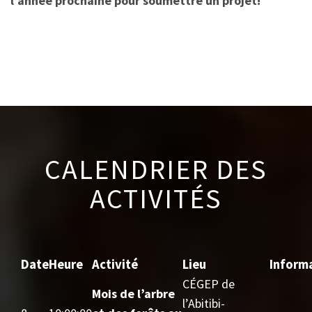
l’année prochaine pour soumettre un projet!
CALENDRIER DES
ACTIVITÉS
Date
Heure
Activité
Lieu
Inform
CÉGEP de
Mois de l’arbre
l’Abitibi-