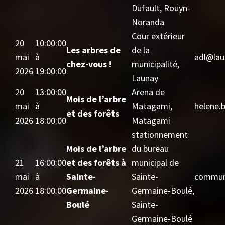
Dufault, Rouyn-
Noranda
Cour extérieur
20
10:00:00
Les arbres de
de la
mai
à
adl@lau
chez-vous !
municipalité,
2026
19:00:00
Launay
20
13:00:00
Arena de
Mois de l’arbre
mai
à
Matagami,
helene.
et des forêts
2026
18:00:00
Matagami
stationnement
Mois de l’arbre
du bureau
21
16:00:00
et des forêts à
municipal de
mai
à
Sainte-
Sainte-
commun
2026
18:00:00
Germaine-
Germaine-Boulé,
Boulé
Sainte-
Germaine-Boulé