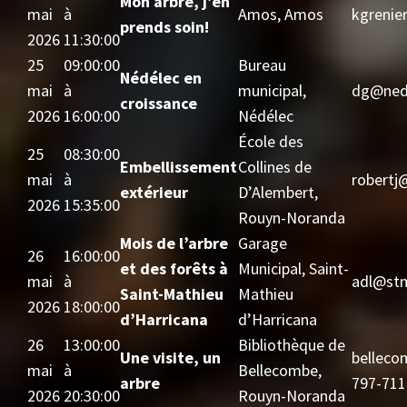
Mon arbre, j’en
mai
à
Amos, Amos
kgrenie
prends soin!
2026
11:30:00
25
09:00:00
Bureau
Nédélec en
mai
à
municipal,
dg@nede
croissance
2026
16:00:00
Nédélec
École des
25
08:30:00
Embellissement
Collines de
mai
à
robertj
extérieur
D’Alembert,
2026
15:35:00
Rouyn-Noranda
Mois de l’arbre
Garage
26
16:00:00
et des forêts à
Municipal, Saint-
mai
à
adl@stm
Saint-Mathieu
Mathieu
2026
18:00:00
d’Harricana
d’Harricana
26
13:00:00
Bibliothèque de
Une visite, un
belleco
mai
à
Bellecombe,
arbre
797-711
2026
20:30:00
Rouyn-Noranda