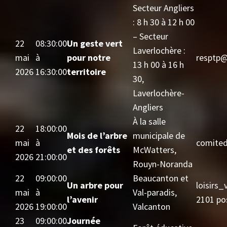
Secteur Angliers
: 8 h 30 à 12 h 00
– Secteur
22
08:30:00
Un geste vert
Laverlochère :
mai
à
pour notre
resptp@
13 h 00 à 16 h
2026
16:30:00
territoire
30,
Laverlochère-
Angliers
À la salle
22
18:00:00
Mois de l’arbre
municipale de
mai
à
comited
et des forêts
McWatters,
2026
21:00:00
Rouyn-Noranda
22
09:00:00
Beaucanton et
Un arbre pour
loisirs
mai
à
Val-paradis,
l’avenir
2101 po
2026
19:00:00
Valcanton
23
09:00:00
Journée