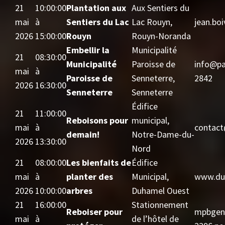
21
10:00:00
Plantation aux
Aux Sentiers du
mai
à
Sentiers du Lac
Lac Rouyn,
jean.bo
2026
15:00:00
Rouyn
Rouyn-Noranda
Embellir la
Municipalité
21
08:30:00
Municipalité
Paroisse de
info@pa
mai
à
Paroisse de
Senneterre,
2842
2026
16:30:00
Senneterre
Senneterre
Édifice
21
11:00:00
Reboisons pour
municipal,
mai
à
contact
demain!
Notre-Dame-du-
2026
13:30:00
Nord
21
08:00:00
Les bienfaits de
Édifice
mai
à
planter des
Municipal,
www.du
2026
10:00:00
arbres
Duhamel Ouest
21
16:00:00
Stationnement
Reboiser pour
mpbgene
mai
à
de l’hôtel de