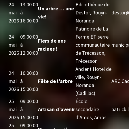
24
13:00:00
Bibliothèque de
Un arbre … une
mai
à
Destor, Rouyn-
destor@
vie!
2026
16:00:00
Noranda
Patinoire de La
24
09:00:00
Ferme ET serre
Fiers de nos
mai
à
communautaire
municip
racines !
2026
12:00:00
de Trécesson,
Trécesson
Ancient Hotel de
24
10:00:00
ville, Rouyn-
mai
à
Fête de l’arbre
ARC.Cad
Noranda
2026
15:00:00
(Cadillac)
25
09:00:00
École
mai
à
Artisan d’avenir
secondaire
patrick
2026
15:00:00
d’Amos, Amos
25
09:00:00