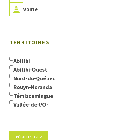
Voirie
TERRITOIRES
Abitibi
Abitibi-Ouest
Nord-du-Québec
Rouyn-Noranda
Témiscamingue
Vallée-de-l'Or
RÉINITIALISER