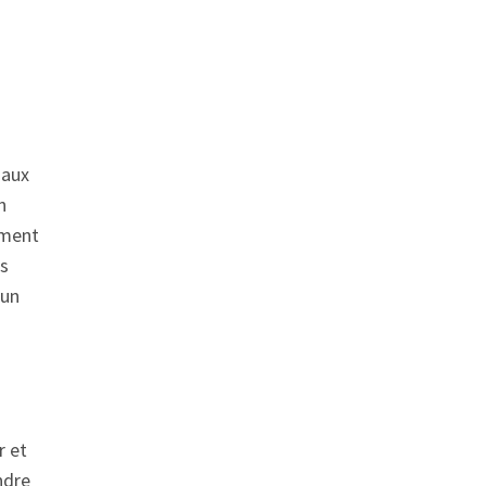
 aux
n
ement
es
 un
r et
ndre