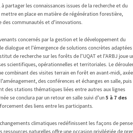
 partager les connaissances issues de la recherche et du
 à mettre en place en matière de régénération forestière,
ce des communautés et d’innovations.
rvenants concernés par la gestion et le développement du
n, le dialogue et l’émergence de solutions concrètes adaptées
nstitut de recherche sur les forêts de l’UQAT et l’ARBJ joue u
ses scientifiques, opérationnelles et territoriales. Le déroul
 combinant des visites terrain en forêt en avant‑midi, axé
 l’aménagement, des conférences et échanges en salle, puis
t des stations thématiques liées entre autres aux lignes
née se conclura par un retour en salle suivi d’un
5 à 7 des
nforcement des liens entre les participants.
s changements climatiques redéfinissent les façons de pense
des ressources naturelles offre une occasion privilégiée de pre