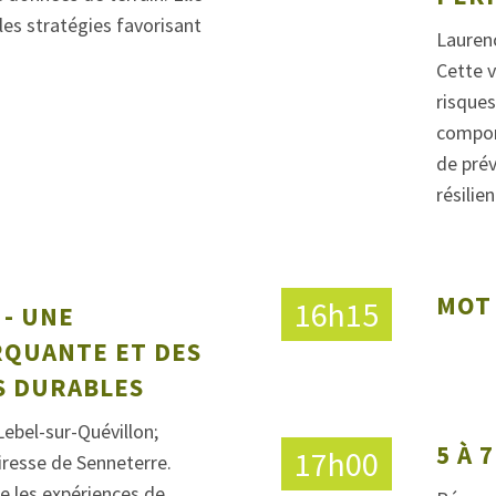
es stratégies favorisant
Lauren
Cette v
risques
compor
de prév
résili
MOT
16h15
 - UNE
RQUANTE ET DES
S DURABLES
Lebel-sur-Quévillon;
5 À 
17h00
iresse de Senneterre.
e les expériences de