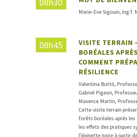
08h30
Marie-Eve Sigouin, ing.f. 
VISITE TERRAIN 
08h45
BORÉALES APRÈS 
COMMENT PRÉPA
RÉSILIENCE
Valentina Buttò, Professe
Gabriel Pigeon, Professeu
Maxence Martin, Professeu
Cette visite terrain prése
forêts boréales après les
les effets des pratiques sy
l’épinette noire à partir d