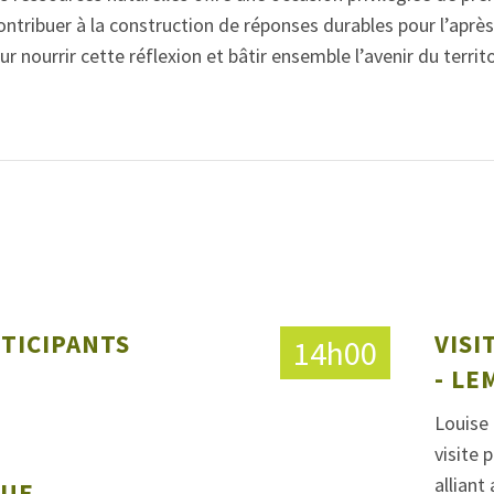
ontribuer à la construction de réponses durables pour l’après
r nourrir cette réflexion et bâtir ensemble l’avenir du territo
RTICIPANTS
VISI
14h00
- LE
Louise
visite 
alliant
NUE