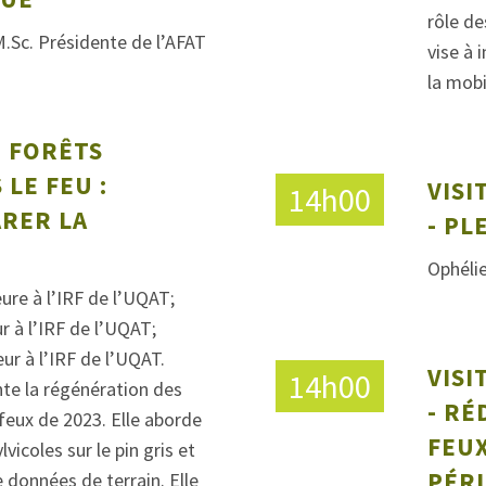
rôle de
M.Sc. Présidente de l’AFAT
vise à 
la mobi
- FORÊTS
LE FEU :
VISI
14h00
RER LA
- PL
Ophéli
ure à l’IRF de l’UQAT;
r à l’IRF de l’UQAT;
r à l’IRF de l’UQAT.
VISI
14h00
nte la régénération des
- RÉ
 feux de 2023. Elle aborde
FEUX
lvicoles sur le pin gris et
PÉR
e données de terrain. Elle